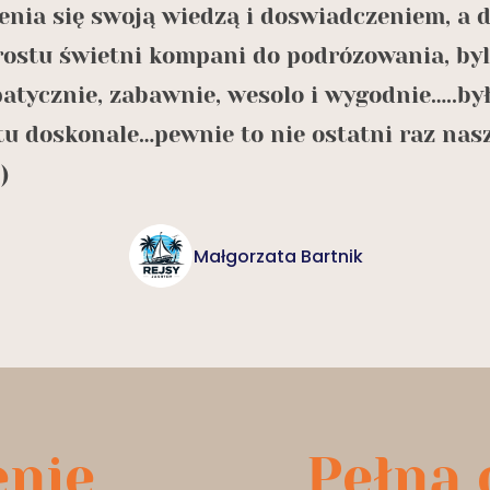
lenia się swoją wiedzą i doswiadczeniem, a 
rostu świetni kompani do podrózowania, by
atycznie, zabawnie, wesolo i wygodnie…..by
tu doskonale…pewnie to nie ostatni raz nasz
)
Małgorzata Bartnik
enie
Pełna 