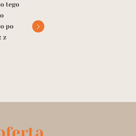
do tego
rozkrzyczanego tłumu turystów. K
lo
dzieła się żeglarska wiedzą. Mam 
ło po
wkrótce dzięki ich pomocy popro
 z
samodzielnie 🙂 szczerze polecam 
rodzinką 🙂
Natalia Bobi
oferta