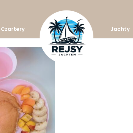
Czartery
Jachty