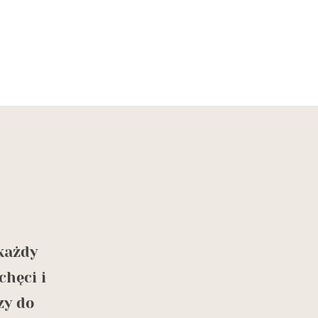
Mój wakacyjny adres numer jede
każdy
sobie lata bez rejsu. To zupełnie 
chęci i
Połączenie odkrywania nowych lą
zy do
daje woda i wiatr. Wszystko z da