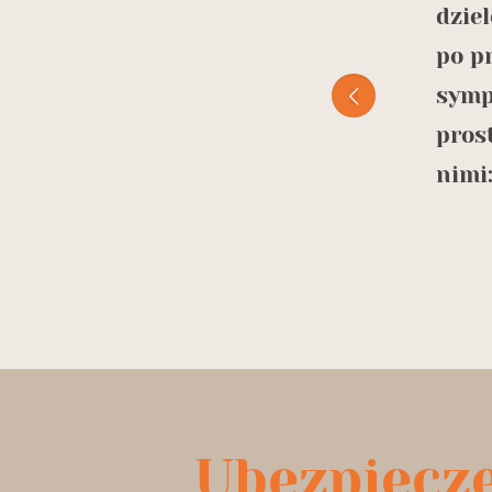
ństwa oraz mieszkalnym. Kapitan
dzie
tórym nie strach pływać nawet w
po p
 😊 Polecam serdecznie
symp
pros
nimi:
Leszek Leszkowski
Ubezpiecz