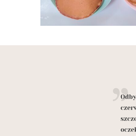
 profesjonalnych firm z którymi
Odby
. Super organizacja oraz kontakt.
czer
e podejście do rejsów. Łódka
szcz
ompleksowo wyposażona pod
ocze