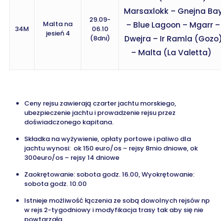
Marsaxlokk – Gnejna Ba
29.09-
Malta na
– Blue Lagoon – Mgarr –
34M
06.10
jesień
4
(8dni)
Dwejra – Ir Ramla (Gozo
– Malta (La Valetta)
Ceny rejsu zawierają czarter jachtu morskiego,
ubezpieczenie jachtu i prowadzenie rejsu przez
doświadczonego kapitana.
Składka na wyżywienie, opłaty portowe i paliwo dla
jachtu wynosi: ok 150 euro/os – rejsy 8mio dniowe, ok
300euro/os – rejsy 14 dniowe
Zaokrętowanie: sobota godz. 16.00, Wyokrętowanie:
sobota godz. 10.00
Istnieje możliwość łączenia ze sobą dowolnych rejsów np
w rejs
2-tygodniowy i modyfikacja trasy tak aby się nie
powtarzała
.