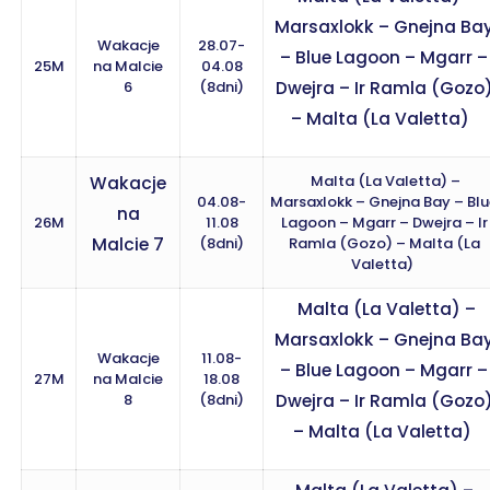
Marsaxlokk – Gnejna Ba
Wakacje
28.07-
– Blue Lagoon – Mgarr –
25M
na Malcie
04.08
6
(8dni)
Dwejra – Ir Ramla (Gozo
– Malta (La Valetta)
Malta (La Valetta) –
Wakacje
04.08-
Marsaxlokk – Gnejna Bay – Bl
na
26M
11.08
Lagoon – Mgarr – Dwejra – Ir
Malcie 7
(8dni)
Ramla (Gozo) – Malta (La
Valetta)
Malta (La Valetta) –
Marsaxlokk – Gnejna Ba
Wakacje
11.08-
– Blue Lagoon – Mgarr –
27M
na Malcie
18.08
8
(8dni)
Dwejra – Ir Ramla (Gozo
– Malta (La Valetta)