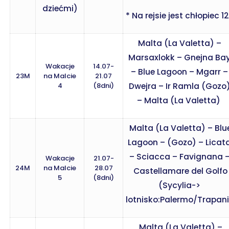
dziećmi)
* Na rejsie jest chłopiec 12
Malta (La Valetta) –
Marsaxlokk – Gnejna Ba
Wakacje
14.07-
– Blue Lagoon – Mgarr –
23M
na Malcie
21.07
4
(8dni)
Dwejra – Ir Ramla (Gozo
– Malta (La Valetta)
Malta (La Valetta) – Blu
Lagoon – (Gozo) – Licat
– Sciacca – Favignana 
Wakacje
21.07-
24M
na Malcie
28.07
Castellamare del Golfo
5
(8dni)
(Sycylia->
lotnisko:Palermo/Trapani
Malta (La Valetta) –