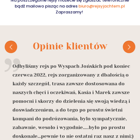
Na poszczególne rejsy możecie się zgłaszać telefonicznie
bądź mailowo pisząc na adres
biuro@rejsyjachtem.pl
Zapraszamy!
Opinie klientów
Odbyliśmy rejs po Wyspach Jońskich pod koniec
czerwca 2022, rejs zorganizowany z dbałością o
o
każdy szczegół, trasa zawsze dostosowana do
naszych chęci i oczekiwań, Kasia i Marek zawsze
z
pomocni i skorzy do dzielenia się swoją wiedzą i
doswiadczeniem, a do tego po prostu świetni

kompani do podrózowania, bylo sympatycznie,
zabawnie, wesolo i wygodnie…..było po prostu
doskonale…pewnie to nie ostatni raz nasz z nimi:)