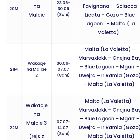
23.06-
na
– Favignana – Sciacca 
20M
30.06
Malcie
(8dni)
Licata – Gozo – Blue
Lagoon – Malta (La
Valetta)
Malta (La Valetta) –
Marsaxlokk – Gnejna Ba
Wakacje
30.06-
– Blue Lagoon – Mgarr –
21M
na Malcie
07.07
2
(8dni)
Dwejra – Ir Ramla (Gozo
– Malta (La Valetta)
Malta (La Valetta) –
Wakacje
Marsaxlokk – Gnejna Ba
na
– Blue Lagoon – Mgarr –
07.07-
Malcie 3
Dwejra – Ir Ramla (Gozo
22M
14.07
(8dni)
– Malta (La Valetta)
(rejs z