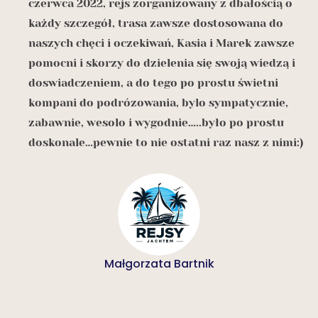
czerwca 2022, rejs zorganizowany z dbałością o
o
każdy szczegół, trasa zawsze dostosowana do
naszych chęci i oczekiwań, Kasia i Marek zawsze
z
pomocni i skorzy do dzielenia się swoją wiedzą i
doswiadczeniem, a do tego po prostu świetni

kompani do podrózowania, bylo sympatycznie,
zabawnie, wesolo i wygodnie…..było po prostu
doskonale…pewnie to nie ostatni raz nasz z nimi:)
Małgorzata Bartnik