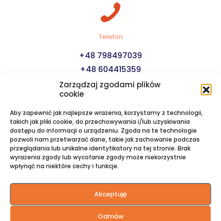
Telefon
+48 798497039
+48 604415359
Zarządzaj zgodami plików
cookie
Aby zapewnić jak najlepsze wrażenia, korzystamy z technologii,
takich jak pliki cookie, do przechowywania i/lub uzyskiwania
dostępu do informacji o urządzeniu. Zgoda na te technologie
pozwoli nam przetwarzać dane, takie jak zachowanie podczas
E-mail
przeglądania lub unikalne identyfikatory na tej stronie. Brak
wyrażenia zgody lub wycofanie zgody może niekorzystnie
biuro@rejsyjachtem.pl
wpłynąć na niektóre cechy i funkcje.
Akceptuję
Odmów
Copyright 2026 rejsymorskie.org.pl