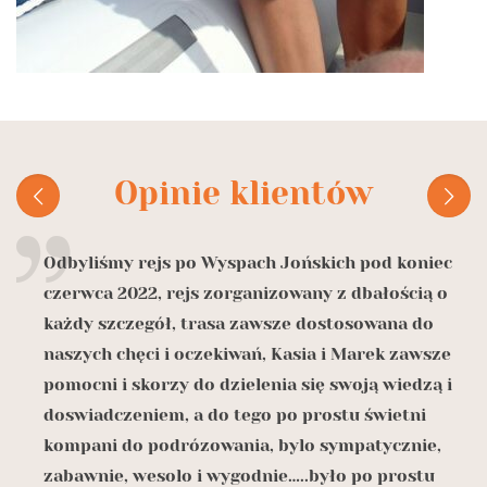
Opinie klientów
Odbyliśmy rejs po Wyspach Jońskich pod koniec
czerwca 2022, rejs zorganizowany z dbałością o
o
każdy szczegół, trasa zawsze dostosowana do
naszych chęci i oczekiwań, Kasia i Marek zawsze
z
pomocni i skorzy do dzielenia się swoją wiedzą i
doswiadczeniem, a do tego po prostu świetni

kompani do podrózowania, bylo sympatycznie,
zabawnie, wesolo i wygodnie…..było po prostu