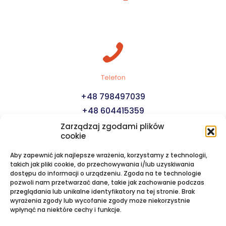
Telefon
+48 798497039
+48 604415359
Zarządzaj zgodami plików
cookie
Aby zapewnić jak najlepsze wrażenia, korzystamy z technologii,
takich jak pliki cookie, do przechowywania i/lub uzyskiwania
dostępu do informacji o urządzeniu. Zgoda na te technologie
pozwoli nam przetwarzać dane, takie jak zachowanie podczas
E-mail
przeglądania lub unikalne identyfikatory na tej stronie. Brak
wyrażenia zgody lub wycofanie zgody może niekorzystnie
biuro@rejsyjachtem.pl
wpłynąć na niektóre cechy i funkcje.