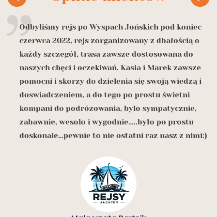
Odbyliśmy rejs po Wyspach Jońskich pod koniec
czerwca 2022, rejs zorganizowany z dbałością o
o
każdy szczegół, trasa zawsze dostosowana do
naszych chęci i oczekiwań, Kasia i Marek zawsze
z
pomocni i skorzy do dzielenia się swoją wiedzą i
doswiadczeniem, a do tego po prostu świetni

kompani do podrózowania, bylo sympatycznie,
zabawnie, wesolo i wygodnie…..było po prostu
doskonale…pewnie to nie ostatni raz nasz z nimi:)