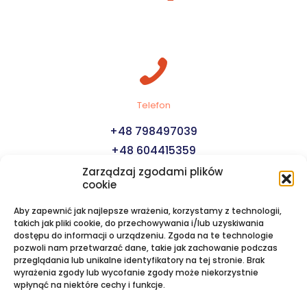
Telefon
+48 798497039
+48 604415359
Zarządzaj zgodami plików
cookie
Aby zapewnić jak najlepsze wrażenia, korzystamy z technologii,
takich jak pliki cookie, do przechowywania i/lub uzyskiwania
dostępu do informacji o urządzeniu. Zgoda na te technologie
pozwoli nam przetwarzać dane, takie jak zachowanie podczas
E-mail
przeglądania lub unikalne identyfikatory na tej stronie. Brak
wyrażenia zgody lub wycofanie zgody może niekorzystnie
biuro@rejsyjachtem.pl
wpłynąć na niektóre cechy i funkcje.