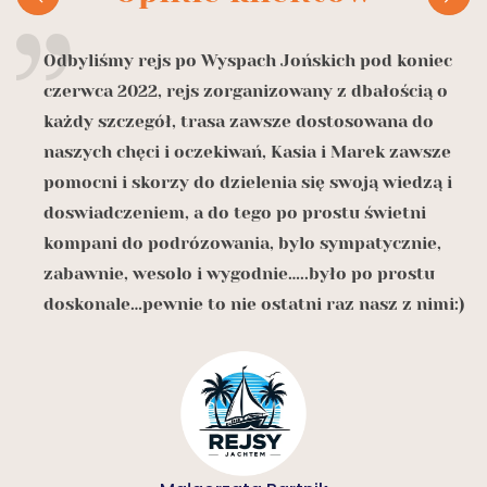
Odbyliśmy rejs po Wyspach Jońskich pod koniec
czerwca 2022, rejs zorganizowany z dbałością o
o
każdy szczegół, trasa zawsze dostosowana do
naszych chęci i oczekiwań, Kasia i Marek zawsze
z
pomocni i skorzy do dzielenia się swoją wiedzą i
doswiadczeniem, a do tego po prostu świetni

kompani do podrózowania, bylo sympatycznie,
zabawnie, wesolo i wygodnie…..było po prostu
doskonale…pewnie to nie ostatni raz nasz z nimi:)